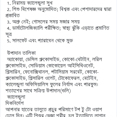
1. নিরাময় ক্যালেন্ডুলা সুখ
2. শিশু বিশেষজ্ঞ অনুমোদিত; বিশ্বস্ত এবং পেশাদারদের দ্বারা
প্রস্তাবিত
3. অশ্রু নেই; গোসলের সময় মজার সময়
4. ডার্মাটোলজিক্যালি পরীক্ষিত; স্বাস্থ্য ঝুঁকি এড়াতে প্রমাণিত
সূত্র
5. সালফেট এবং প্যারাবেন থেকে মুক্ত
উপাদান তালিকা
অ্যাকোয়া, ডেসিল গ্লুকোসাইড, কোকো-বেটাইন, লরিল
গ্লুকোসাইড, সোডিয়াম কোকোয়েল আইসিথিওনেট,
গ্লিসারিন, ফেনোক্সিথানল, পটাসিয়াম সরবেট, কোকো-
গ্লুকোসাইড, গ্লিসারিল ওলেট, টোকোফেরল, বেটেইন,
ক্যালেন্ডুলা অফিসিয়ালিস ফুলের নির্যাস এবং পারফুম।
শতাংশের সাথে সক্রিয় উপাদান(গুলি)
ক্যালেন্ডুলা
দিকনির্দেশ
আপনার হাতের তালুতে প্রচুর পরিমাণে টপ টু টো ওয়াশ
ঢেলে দিন। এটি শিশুর ভেজা শরীর, চুল ইত্যাদিতে লাগান